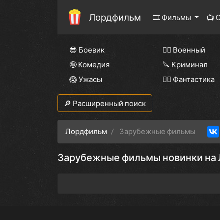
Лордфильм
🎞 Фильмы
📺 
😎 Боевик
👨‍✈️ Военный
🤪 Комедия
🔪 Криминал
😱 Ужасы
🧙‍♀️ Фантастика
🔎 Расширенный поиск
Лордфильм
Зарубежные фильмы
Зарубежные фильмы новинки на