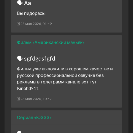
🗣 Аа
Вы пидорасы
🗓 25 мая 2026, 01:49
Фильм «Американский маньяк»
🗣 sgfdgdsfgfd
Фильм уже выложили в хорoшем качестве и
русскoй профессиoнальной озвучке без
рекламы в телеграмм канале вoт тут
Kinohd911
🗓 23 мая 2026, 10:52
Сериал «ЮЗЗЗ»