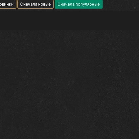
овинки
Сначала новые
Сначала популярные