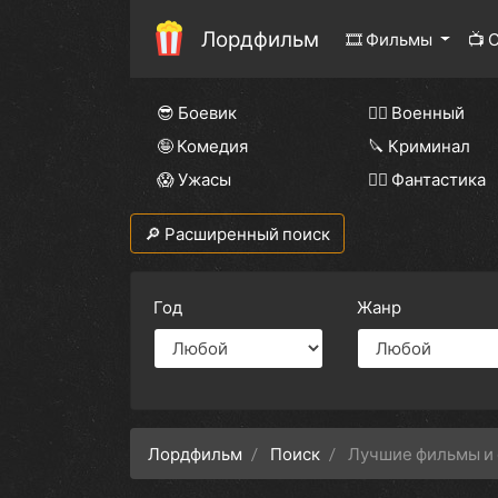
Лордфильм
🎞 Фильмы
📺 
😎 Боевик
👨‍✈️ Военный
🤪 Комедия
🔪 Криминал
😱 Ужасы
🧙‍♀️ Фантастика
🔎 Расширенный поиск
Год
Жанр
Лордфильм
Поиск
Лучшие фильмы и 