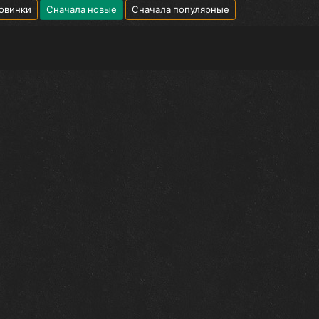
овинки
Сначала новые
Сначала популярные