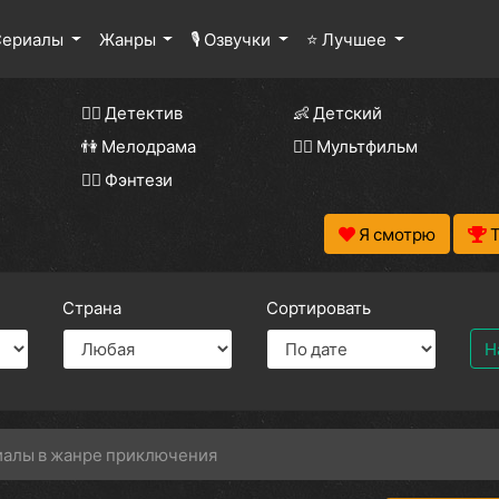
Сериалы
Жанры
🎙 Озвучки
⭐ Лучшее
🕵️‍♂️ Детектив
👶 Детский
👫 Мелодрама
🧚‍♀️ Мультфильм
🧝‍♂️ Фэнтези
Я смотрю
Страна
Сортировать
Н
иалы в жанре приключения